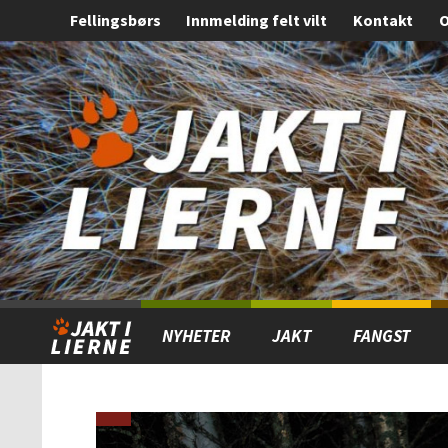
Fellingsbørs
Innmelding felt vilt
Kontakt
O
Gå
Forstørre
til
skrift
innholdet
NYHETER
JAKT
FANGST