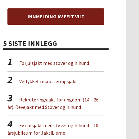
INNMELDING AV FELT VILT
5 SISTE INNLEGG
1
Førjulsjakt med støver og hihund
2
Vellykket rekrutteringsjakt
3
Rekruteringsjakt for ungdom (14 – 26
år). Revejakt med Støver og hihund
4
Førjulsjakt med støver og hihund – 10
årsjubileum for JaktiLierne