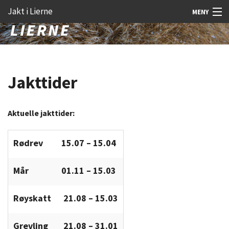
Gå
Forstørre
Jakt i Lierne
MENY
til
skrift
innholdet
Nyheter
Jakt
Jakttider
Fangst
Åtejakt
Aktuelle jakttider:
Felt vilt
Rødrev
15.07 – 15.04
Aktiviteter
Mår
01.11 – 15.03
Kunnskap
Rekrutt
Røyskatt
21.08 – 15.03
Premie
Grevling
21.08 – 31.01