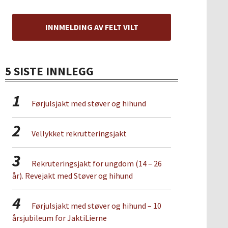
INNMELDING AV FELT VILT
5 SISTE INNLEGG
1
Førjulsjakt med støver og hihund
2
Vellykket rekrutteringsjakt
3
Rekruteringsjakt for ungdom (14 – 26
år). Revejakt med Støver og hihund
4
Førjulsjakt med støver og hihund – 10
årsjubileum for JaktiLierne