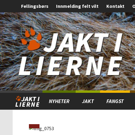
Fellingsbørs
Innmelding felt vilt
Kontakt
O
Gå
Forstørre
til
skrift
innholdet
NYHETER
JAKT
FANGST