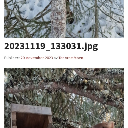
20231119_133031.jpg
Publisert
20. november 2023
av
Tor Arne Moen