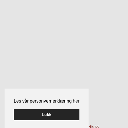
Les vår personvernerklæring
her
Lukk
Bygget på
WordPress
av
Smart Media AS