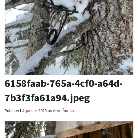
6158faab-765a-4cf0-a64d-
7b3f3fa61a94.jpeg
Publisert
4. januar 2023
av
Arve Åness