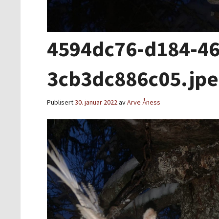
4594dc76-d184-46
3cb3dc886c05.jpe
Publisert
30. januar 2022
av
Arve Åness