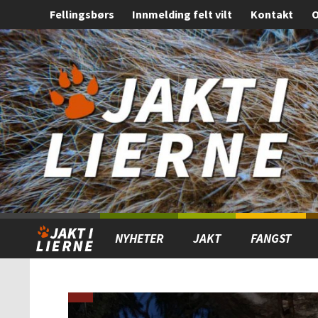
Fellingsbørs
Innmelding felt vilt
Kontakt
O
Gå
Forstørre
til
skrift
innholdet
NYHETER
JAKT
FANGST