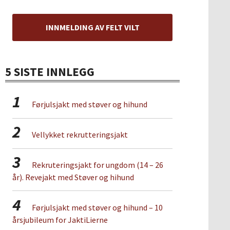
INNMELDING AV FELT VILT
5 SISTE INNLEGG
1
Førjulsjakt med støver og hihund
2
Vellykket rekrutteringsjakt
3
Rekruteringsjakt for ungdom (14 – 26
år). Revejakt med Støver og hihund
4
Førjulsjakt med støver og hihund – 10
årsjubileum for JaktiLierne