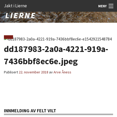
Gå
Forstørre
Jakt i Lierne
MENY
til
skrift
innholdet
Nyheter
Jakt
Fangst
dd187983-2a0a-4221-919a-
Åtejakt
7436bbf8ec6e.jpeg
Felt vilt
Publisert
22. november 2018
av
Arve Åness
Aktiviteter
Kunnskap
Rekrutt
Premie
INNMELDING AV FELT VILT