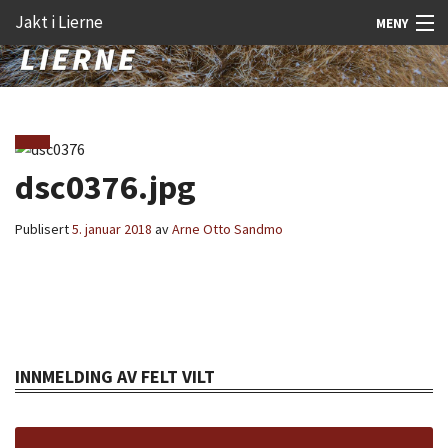
Gå
Forstørre
Jakt i Lierne
MENY
til
skrift
innholdet
Nyheter
Jakt
Fangst
dsc0376.jpg
Åtejakt
Publisert
5. januar 2018
av
Arne Otto Sandmo
Felt vilt
Aktiviteter
Kunnskap
INNMELDING AV FELT VILT
Rekrutt
Premie