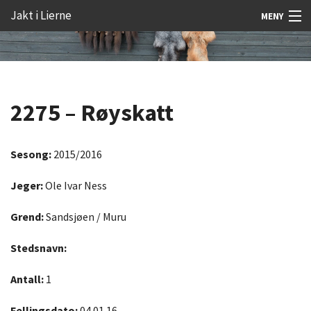
Gå
Forstørre
Jakt i Lierne
MENY
til
skrift
innholdet
Nyheter
Jakt
2275 – Røyskatt
Fangst
Åtejakt
Sesong:
2015/2016
Felt vilt
Jeger:
Ole Ivar Ness
Aktiviteter
Grend:
Sandsjøen / Muru
Kunnskap
Stedsnavn:
Rekrutt
Antall:
1
Premie
Fellingsdato:
04.01.16