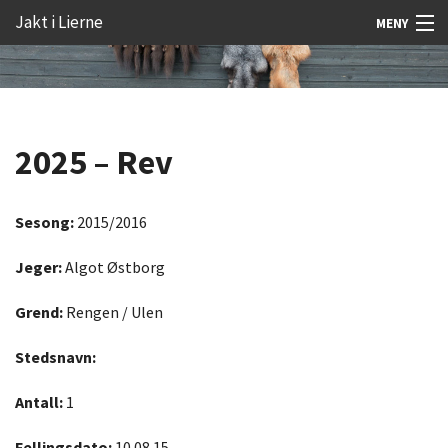
Gå
Forstørre
Jakt i Lierne
MENY
til
skrift
innholdet
Nyheter
Jakt
2025 – Rev
Fangst
Åtejakt
Sesong:
2015/2016
Felt vilt
Jeger:
Algot Østborg
Aktiviteter
Grend:
Rengen / Ulen
Kunnskap
Stedsnavn:
Rekrutt
Antall:
1
Premie
Fellingsdato:
10.08.15