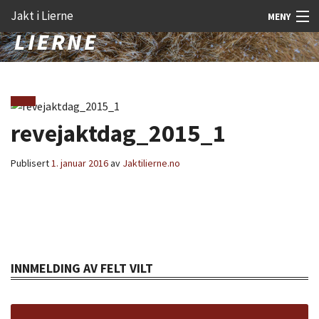
Gå
Forstørre
Jakt i Lierne
MENY
til
skrift
innholdet
Nyheter
Jakt
Fangst
revejaktdag_2015_1
Åtejakt
Publisert
1. januar 2016
av
Jaktilierne.no
Felt vilt
Aktiviteter
Kunnskap
INNMELDING AV FELT VILT
Rekrutt
Premie