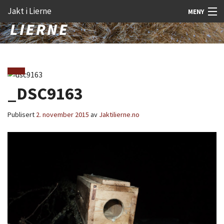
Gå
Forstørre
Jakt i Lierne
MENY
til
skrift
innholdet
Nyheter
Jakt
Fangst
_DSC9163
Åtejakt
Publisert
2. november 2015
av
Jaktilierne.no
Felt vilt
Aktiviteter
Kunnskap
Rekrutt
Premie