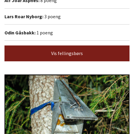
Alf Joar Aspnes:
8 poeng
Lars Roar Nyborg:
3 poeng
Odin Gåsbakk:
1 poeng
Vis fellingsbørs