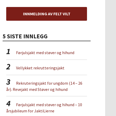
INNMELDING AV FELT VILT
5 SISTE INNLEGG
1
Førjulsjakt med støver og hihund
2
Vellykket rekrutteringsjakt
3
Rekruteringsjakt for ungdom (14 – 26
år). Revejakt med Støver og hihund
4
Førjulsjakt med støver og hihund – 10
årsjubileum for JaktiLierne