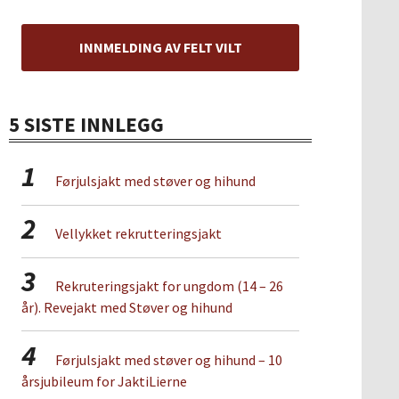
INNMELDING AV FELT VILT
5 SISTE INNLEGG
1
Førjulsjakt med støver og hihund
2
Vellykket rekrutteringsjakt
3
Rekruteringsjakt for ungdom (14 – 26
år). Revejakt med Støver og hihund
4
Førjulsjakt med støver og hihund – 10
årsjubileum for JaktiLierne