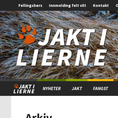
Fellingsbørs
Innmelding felt vilt
Kontakt
O
Gå
Forstørre
til
skrift
innholdet
NYHETER
JAKT
FANGST
Arkiv