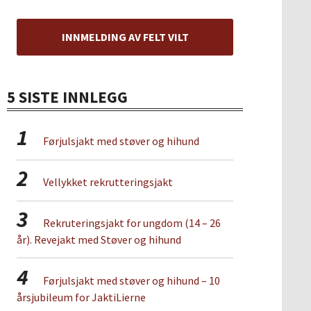
INNMELDING AV FELT VILT
5 SISTE INNLEGG
1
Førjulsjakt med støver og hihund
2
Vellykket rekrutteringsjakt
3
Rekruteringsjakt for ungdom (14 – 26
år). Revejakt med Støver og hihund
4
Førjulsjakt med støver og hihund – 10
årsjubileum for JaktiLierne