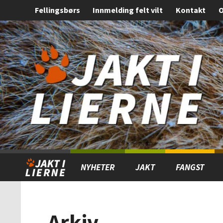
Fellingsbørs
Innmelding felt vilt
Kontakt
O
Gå
Forstørre
til
skrift
innholdet
NYHETER
JAKT
FANGST
Arkiv