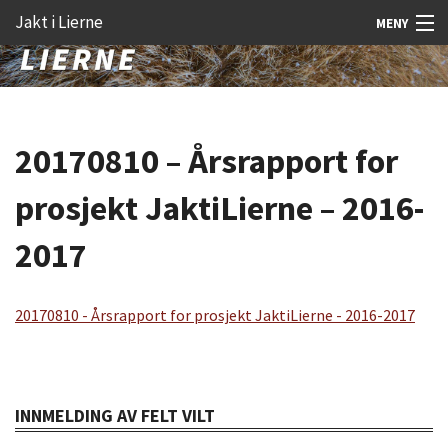
Gå
Forstørre
Jakt i Lierne
MENY
til
skrift
innholdet
Nyheter
Jakt
20170810 – Årsrapport for
Fangst
prosjekt JaktiLierne – 2016-
Åtejakt
2017
Felt vilt
Aktiviteter
20170810 - Årsrapport for prosjekt JaktiLierne - 2016-2017
Kunnskap
Rekrutt
INNMELDING AV FELT VILT
Premie