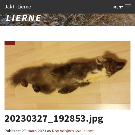
Gå
Forstørre
Jakt i Lierne
MENY
til
skrift
innholdet
Nyheter
Jakt
Fangst
Åtejakt
Felt vilt
Aktiviteter
Kunnskap
Rekrutt
20230327_192853.jpg
Premie
Publisert
27. mars 2023
av
Roy Vebjørn Kveliaunet