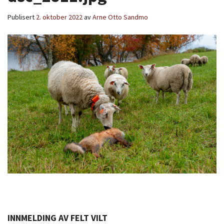
Publisert
2. oktober 2022
av
Arne Otto Sandmo
INNMELDING AV FELT VILT