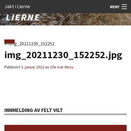
Gå
Forstørre
Jakt i Lierne
MENY
til
skrift
innholdet
Nyheter
Jakt
Fangst
img_20211230_152252.jpg
Åtejakt
Publisert
3. januar 2022
av
Ole Ivar Ness
Felt vilt
Aktiviteter
Kunnskap
INNMELDING AV FELT VILT
Rekrutt
Premie