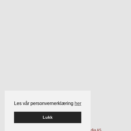
Les vår personvernerklæring
her
Lukk
Bygget på
WordPress
av
Smart Media AS