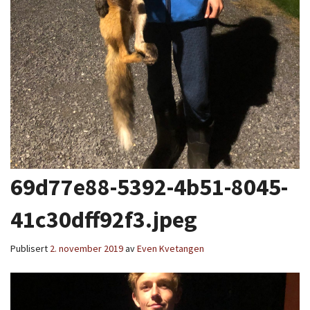
69d77e88-5392-4b51-8045-
41c30dff92f3.jpeg
Publisert
2. november 2019
av
Even Kvetangen