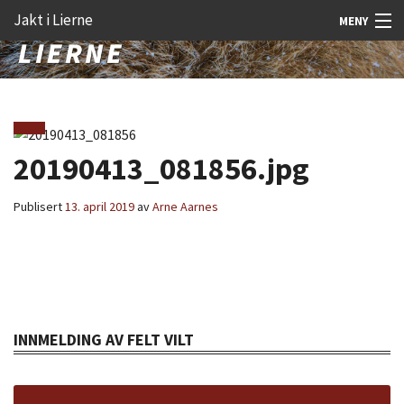
Gå
Forstørre
Jakt i Lierne
MENY
til
skrift
innholdet
Nyheter
Jakt
Fangst
20190413_081856.jpg
Åtejakt
Publisert
13. april 2019
av
Arne Aarnes
Felt vilt
Aktiviteter
Kunnskap
INNMELDING AV FELT VILT
Rekrutt
Premie