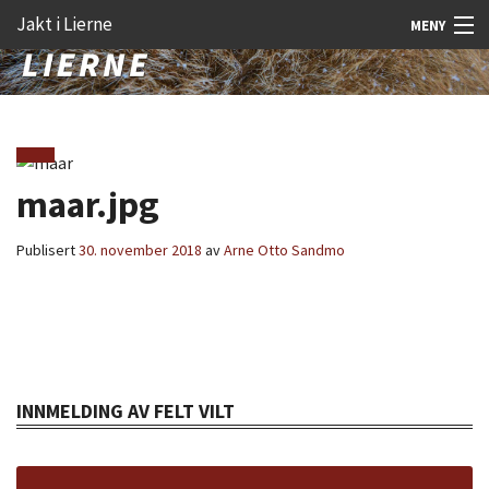
Gå
Forstørre
Jakt i Lierne
MENY
til
skrift
innholdet
Nyheter
Jakt
Fangst
maar.jpg
Åtejakt
Publisert
30. november 2018
av
Arne Otto Sandmo
Felt vilt
Aktiviteter
Kunnskap
INNMELDING AV FELT VILT
Rekrutt
Premie