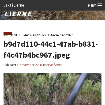
Gå
Forstørre
Jakt i Lierne
MENY
til
skrift
innholdet
Nyheter
Jakt
Fangst
b9d7d110-44c1-47ab-b831-
Åtejakt
f4c47b4bc967.jpeg
Felt vilt
Publisert
8. november 2018
av
Arve Åness
Aktiviteter
Kunnskap
Rekrutt
Premie