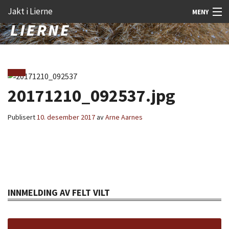
Gå
Forstørre
Jakt i Lierne
MENY
til
skrift
innholdet
Nyheter
Jakt
Fangst
20171210_092537.jpg
Åtejakt
Publisert
10. desember 2017
av
Arne Aarnes
Felt vilt
Aktiviteter
Kunnskap
INNMELDING AV FELT VILT
Rekrutt
Premie