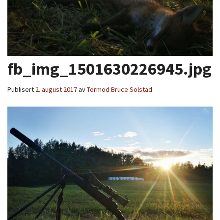
fb_img_1501630226945.jpg
Publisert
2. august 2017
av
Tormod Bruce Solstad