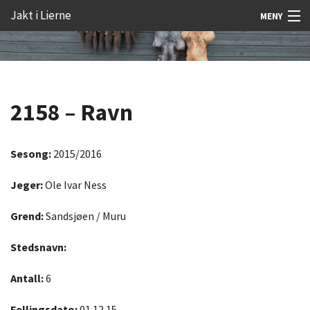
Gå
Forstørre
Jakt i Lierne
MENY
til
skrift
innholdet
Nyheter
Jakt
2158 – Ravn
Fangst
Åtejakt
Sesong:
2015/2016
Felt vilt
Jeger:
Ole Ivar Ness
Aktiviteter
Grend:
Sandsjøen / Muru
Kunnskap
Stedsnavn:
Rekrutt
Antall:
6
Premie
Fellingsdato:
01.12.15