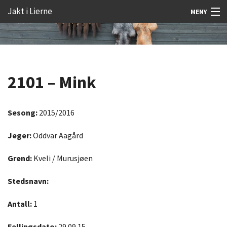
Gå
Forstørre
Jakt i Lierne
MENY
til
skrift
innholdet
Nyheter
Jakt
2101 – Mink
Fangst
Åtejakt
Sesong:
2015/2016
Felt vilt
Jeger:
Oddvar Aagård
Aktiviteter
Grend:
Kveli / Murusjøen
Kunnskap
Stedsnavn:
Rekrutt
Antall:
1
Premie
Fellingsdato:
29.09.15