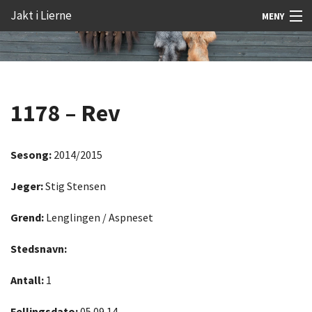
Gå
Forstørre
Jakt i Lierne
MENY
til
skrift
innholdet
Nyheter
Jakt
1178 – Rev
Fangst
Åtejakt
Sesong:
2014/2015
Felt vilt
Jeger:
Stig Stensen
Aktiviteter
Grend:
Lenglingen / Aspneset
Kunnskap
Stedsnavn:
Rekrutt
Antall:
1
Premie
Fellingsdato:
05.09.14