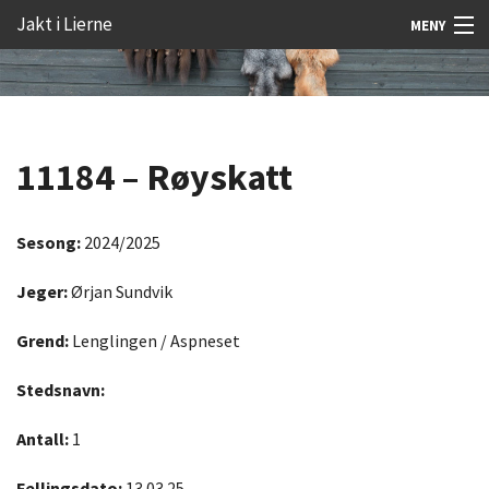
Gå
Forstørre
Jakt i Lierne
MENY
til
skrift
innholdet
Nyheter
Jakt
11184 – Røyskatt
Fangst
Åtejakt
Sesong:
2024/2025
Felt vilt
Jeger:
Ørjan Sundvik
Aktiviteter
Grend:
Lenglingen / Aspneset
Kunnskap
Stedsnavn:
Rekrutt
Antall:
1
Premie
Fellingsdato:
13.03.25