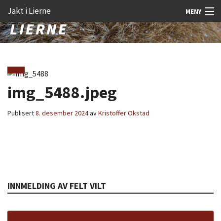
Gå
Forstørre
Jakt i Lierne
MENY
til
skrift
innholdet
Nyheter
Jakt
Fangst
img_5488.jpeg
Åtejakt
Publisert
8. desember 2024
av
Kristoffer Okstad
Felt vilt
Aktiviteter
Kunnskap
INNMELDING AV FELT VILT
Rekrutt
Premie