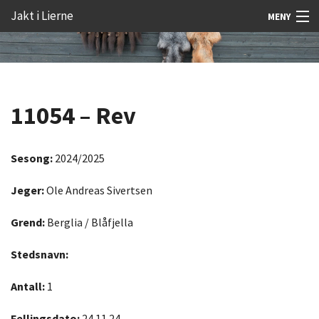
Gå
Forstørre
Jakt i Lierne
MENY
til
skrift
innholdet
Nyheter
Jakt
11054 – Rev
Fangst
Åtejakt
Sesong:
2024/2025
Felt vilt
Jeger:
Ole Andreas Sivertsen
Aktiviteter
Grend:
Berglia / Blåfjella
Kunnskap
Stedsnavn:
Rekrutt
Antall:
1
Premie
Fellingsdato:
24.11.24