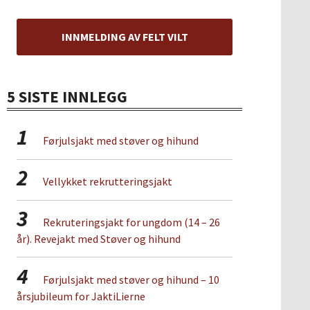
INNMELDING AV FELT VILT
5 SISTE INNLEGG
1
Førjulsjakt med støver og hihund
2
Vellykket rekrutteringsjakt
3
Rekruteringsjakt for ungdom (14 – 26
år). Revejakt med Støver og hihund
4
Førjulsjakt med støver og hihund – 10
årsjubileum for JaktiLierne