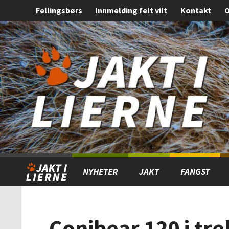
Fellingsbørs
Innmelding felt vilt
Kontakt
O
Gå
Forstørre
til
skrift
innholdet
NYHETER
JAKT
FANGST
Conibear 120 i tr