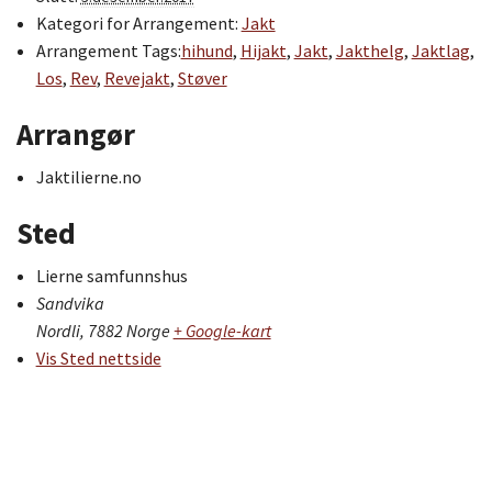
Kategori for Arrangement:
Jakt
Arrangement Tags:
hihund
,
Hijakt
,
Jakt
,
Jakthelg
,
Jaktlag
,
Los
,
Rev
,
Revejakt
,
Støver
Arrangør
Jaktilierne.no
Sted
Lierne samfunnshus
Sandvika
Nordli
,
7882
Norge
+ Google-kart
Vis Sted nettside