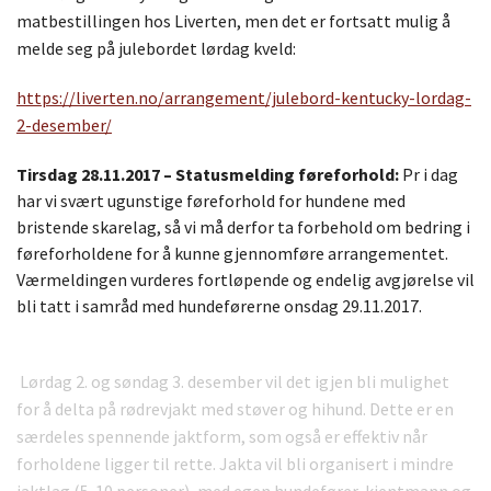
matbestillingen hos Liverten, men det er fortsatt mulig å
melde seg på julebordet lørdag kveld:
https://liverten.no/arrangement/julebord-kentucky-lordag-
2-desember/
Tirsdag 28.11.2017 – Statusmelding føreforhold:
Pr i dag
har vi svært ugunstige føreforhold for hundene med
bristende skarelag, så vi må derfor ta forbehold om bedring i
føreforholdene for å kunne gjennomføre arrangementet.
Værmeldingen vurderes fortløpende og endelig avgjørelse vil
bli tatt i samråd med hundeførerne onsdag 29.11.2017.
Lørdag 2. og søndag 3. desember vil det igjen bli mulighet
for å delta på rødrevjakt med støver og hihund. Dette er en
særdeles spennende jaktform, som også er effektiv når
forholdene ligger til rette. Jakta vil bli organisert i mindre
jaktlag (5-10 personer), med egen hundefører, kjentmann og