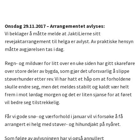
Onsdag 29.11.2017 – Arrangementet avlyses:
Vi beklager å måtte melde at JaktiLierne sitt
revejaktarrangement til helga er avlyst. Av praktiske hensyn
måtte avgjørelsen tas i dag.
Regn- og mildvær for litt over en uke siden har gitt skareføre
over store deler av bygda, som gjør det uforsvarlig å slippe
støverhunder etter rev. Vi har hatt et håp om at forholdene
skulle endre seg, men det meldes stabilt og kaldt vær helt
frem i mot lørdag morgen og det er liten sjanse for at føret
vil bedre seg tilstrekkelig.
Får vi gode snø- og værforhold i januar vil vi forsøke å få
arrangert ei helg med støver- og hihundjakt på nyåret.
Som følge av avlysningen har vi også annullert