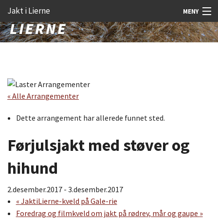
Gå
Forstørre
Jakt i Lierne
MENY
til
skrift
innholdet
Nyheter
Jakt
Fangst
« Alle Arrangementer
Åtejakt
Dette arrangement har allerede funnet sted.
Felt vilt
Førjulsjakt med støver og
Aktiviteter
Kunnskap
hihund
Rekrutt
2.desember.2017
-
3.desember.2017
«
JaktiLierne-kveld på Gale-rie
Premie
Foredrag og filmkveld om jakt på rødrev, mår og gaupe
»