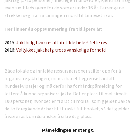
eventuelt ledsagere for de som er under 16 år. Terrengene
strekker seg fra fra Limingen i nord til Linneset i sør.
Her finner du oppsummering fra tidligere år:
2015:
Jakthelg hvor resultatet ble hele 6 felte rev
2016:
Vellykket jakthelg tross vanskelige forhold
Både lokale og innleide ressurspersoner stiller opp for å
organisere jaktdagen, men vi har et begrenset antall
hundeekvipasjer og må derfor ha forhåndspåmelding for
lettere å kunne organisere jakta. Det er plass til maksimalt
100 personer, hvor det er “først til mølla” som gjelder. Jakta
de to foregående år har blitt raskt fullbooket, så det gjelder
å være rask om du ønsker å sikre deg plass.
Påmeldingen er stengt.