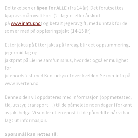
Deltakelsen er
åpen for ALLE
(fra 14 år). Det forutsettes
kjøp av smårovviltkort (2-dagers eller årskort
på
www.inatur.no
) og betalt jegeravgift, med unntak for de
som er med på opplæringsjakt (14-15 år).
Etter jakta på Etter jakta på lørdag blir det oppsummering,
jegermiddag og
jaktprat på Lierne samfunnshus, hvor det også er mulighet
for
julebordsfest med Kentuckyu utover kvelden. Se mer info på
www.liverten.no
Denne siden vil oppdateres med informasjon (oppmøtested,
tid, utstyr, transport…) til de påmeldte noen dager i forkant
av jakthelga. Vi sender ut en epost til de påmeldte når vi har
lagt ut informasjon.
Spørsmål kan rettes til: