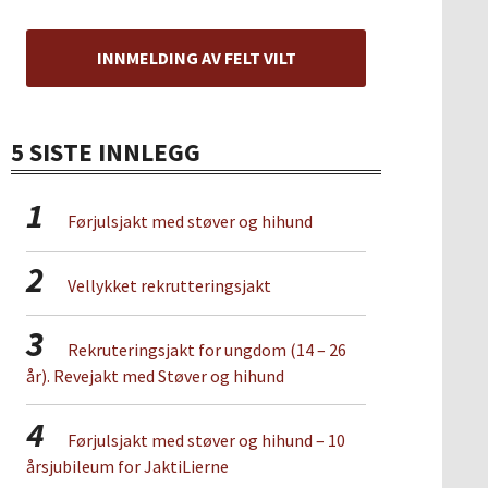
INNMELDING AV FELT VILT
5 SISTE INNLEGG
1
Førjulsjakt med støver og hihund
2
Vellykket rekrutteringsjakt
3
Rekruteringsjakt for ungdom (14 – 26
år). Revejakt med Støver og hihund
4
Førjulsjakt med støver og hihund – 10
årsjubileum for JaktiLierne