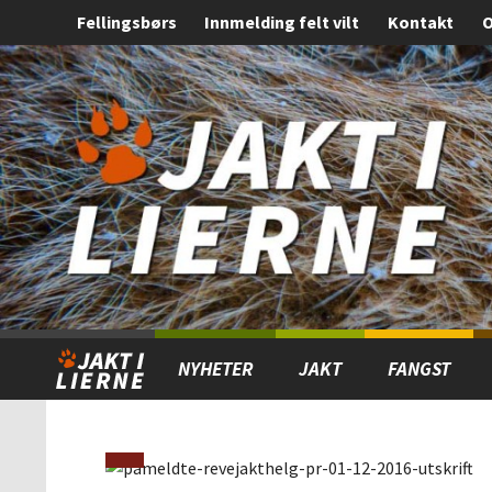
Fellingsbørs
Innmelding felt vilt
Kontakt
O
Gå
Forstørre
til
skrift
innholdet
NYHETER
JAKT
FANGST