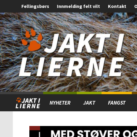
Fellingsbørs
Innmelding felt vilt
Kontakt
O
Gå
Forstørre
til
skrift
innholdet
NYHETER
JAKT
FANGST