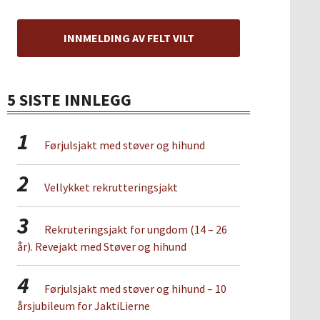
INNMELDING AV FELT VILT
5 SISTE INNLEGG
1
Førjulsjakt med støver og hihund
2
Vellykket rekrutteringsjakt
3
Rekruteringsjakt for ungdom (14 – 26
år). Revejakt med Støver og hihund
4
Førjulsjakt med støver og hihund – 10
årsjubileum for JaktiLierne