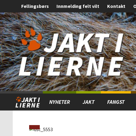
Fellingsbørs
Innmelding felt vilt
Kontakt
O
Gå
Forstørre
til
skrift
innholdet
NYHETER
JAKT
FANGST