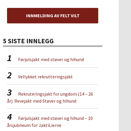
INNMELDING AV FELT VILT
5 SISTE INNLEGG
1
Førjulsjakt med støver og hihund
2
Vellykket rekrutteringsjakt
3
Rekruteringsjakt for ungdom (14 – 26
år). Revejakt med Støver og hihund
4
Førjulsjakt med støver og hihund – 10
årsjubileum for JaktiLierne