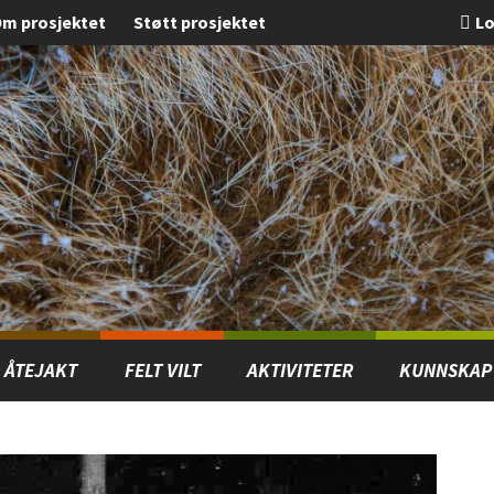
m prosjektet
Støtt prosjektet
Lo
ÅTEJAKT
FELT VILT
AKTIVITETER
KUNNSKAP