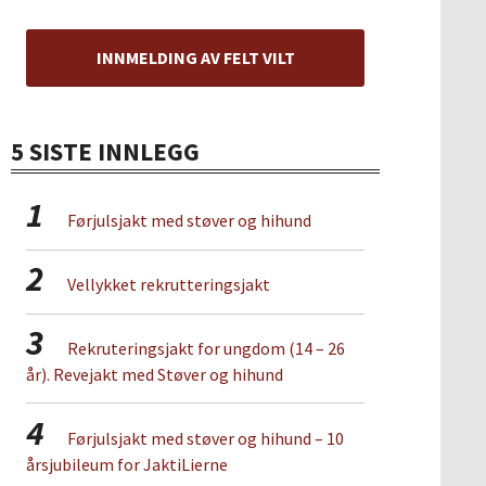
INNMELDING AV FELT VILT
5 SISTE INNLEGG
1
Førjulsjakt med støver og hihund
2
Vellykket rekrutteringsjakt
3
Rekruteringsjakt for ungdom (14 – 26
år). Revejakt med Støver og hihund
4
Førjulsjakt med støver og hihund – 10
årsjubileum for JaktiLierne