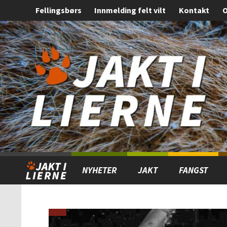
Fellingsbørs
Innmelding felt vilt
Kontakt
O
Gå
Forstørre
til
skrift
innholdet
NYHETER
JAKT
FANGST