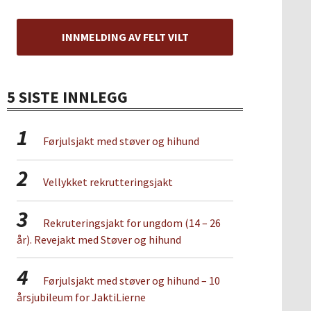
INNMELDING AV FELT VILT
5 SISTE INNLEGG
1
Førjulsjakt med støver og hihund
2
Vellykket rekrutteringsjakt
3
Rekruteringsjakt for ungdom (14 – 26
år). Revejakt med Støver og hihund
4
Førjulsjakt med støver og hihund – 10
årsjubileum for JaktiLierne