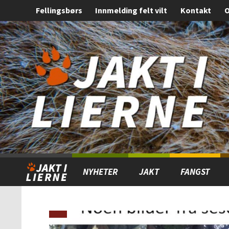
Fellingsbørs
Innmelding felt vilt
Kontakt
O
Gå
Forstørre
til
skrift
innholdet
NYHETER
JAKT
FANGST