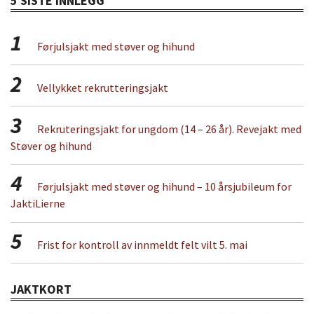
5 SISTE INNLEGG
1
Førjulsjakt med støver og hihund
2
Vellykket rekrutteringsjakt
3
Rekruteringsjakt for ungdom (14 – 26 år). Revejakt med
Støver og hihund
4
Førjulsjakt med støver og hihund – 10 årsjubileum for
JaktiLierne
5
Frist for kontroll av innmeldt felt vilt 5. mai
JAKTKORT