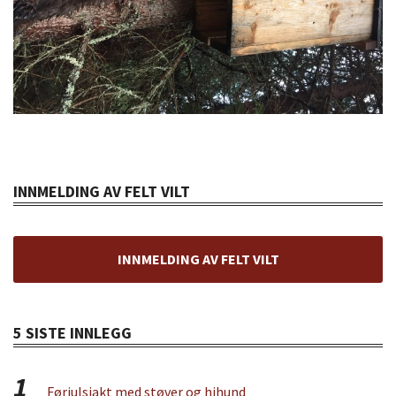
INNMELDING AV FELT VILT
INNMELDING AV FELT VILT
5 SISTE INNLEGG
1
Førjulsjakt med støver og hihund