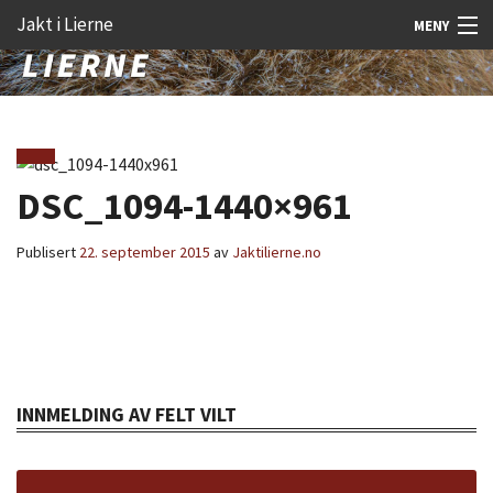
Gå
Forstørre
Jakt i Lierne
MENY
til
skrift
innholdet
Nyheter
Jakt
Fangst
DSC_1094-1440×961
Åtejakt
Publisert
22. september 2015
av
Jaktilierne.no
Felt vilt
Aktiviteter
Kunnskap
INNMELDING AV FELT VILT
Rekrutt
Premie