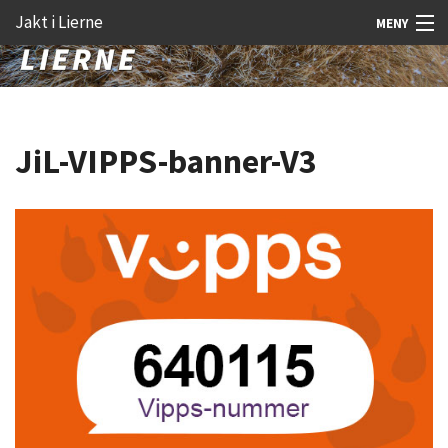
Gå
Forstørre
Jakt i Lierne
MENY
til
skrift
innholdet
Nyheter
Jakt
JiL-VIPPS-banner-V3
Fangst
Åtejakt
Felt vilt
Aktiviteter
Kunnskap
Rekrutt
Premie