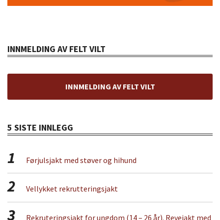
INNMELDING AV FELT VILT
INNMELDING AV FELT VILT
5 SISTE INNLEGG
1
Førjulsjakt med støver og hihund
2
Vellykket rekrutteringsjakt
3
Rekruteringsjakt for ungdom (14 – 26 år). Revejakt med