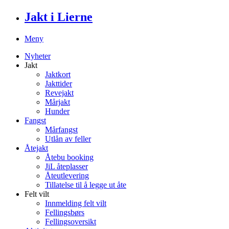
Jakt i Lierne
Meny
Nyheter
Jakt
Jaktkort
Jakttider
Revejakt
Mårjakt
Hunder
Fangst
Mårfangst
Utlån av feller
Åtejakt
Åtebu booking
JiL åteplasser
Åteutlevering
Tillatelse til å legge ut åte
Felt vilt
Innmelding felt vilt
Fellingsbørs
Fellingsoversikt