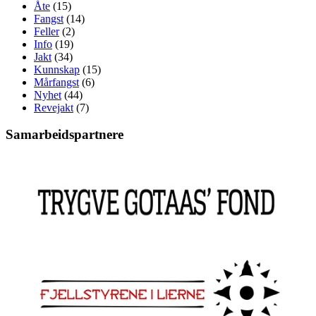
Åte
(15)
Fangst
(14)
Feller
(2)
Info
(19)
Jakt
(34)
Kunnskap
(15)
Mårfangst
(6)
Nyhet
(44)
Revejakt
(7)
Samarbeidspartnere