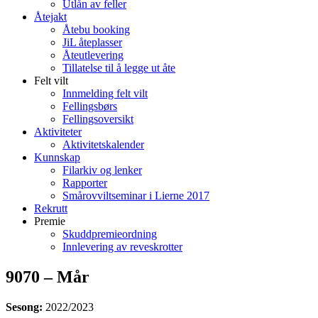
Utlån av feller
Åtejakt
Åtebu booking
JiL åteplasser
Åteutlevering
Tillatelse til å legge ut åte
Felt vilt
Innmelding felt vilt
Fellingsbørs
Fellingsoversikt
Aktiviteter
Aktivitetskalender
Kunnskap
Filarkiv og lenker
Rapporter
Smårovviltseminar i Lierne 2017
Rekrutt
Premie
Skuddpremieordning
Innlevering av reveskrotter
9070 – Mår
Sesong:
2022/2023