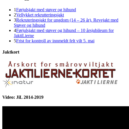
1
Førjulsjakt med støver og hihund
2
Vellykket rekrutteringsjakt
3
Rekruteringsjakt for ungdom (14 – 26 år). Revejakt med
Støver og hihund
4
Førjulsjakt med støver og hihund – 10 årsjubileum for
JaktiLierne
5
Frist for kontroll av innmeldt felt vilt 5. mai
Jaktkort
Video: JiL 2014-2019