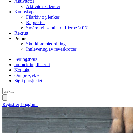
Aktiviteter
Aktivitetskalender
Kunnskap
Filarkiv og lenker
Rapporter
Smårovviltseminar i Lierne 2017
Rekrutt
Premie
Skuddpremieordning
Innlevering av reveskrotter
Gå
Forstørre
Fellingsbørs
til
skrift
Innmelding felt vilt
innholdet
Kontakt
PC:
Om prosjektet
Hold
Støtt prosjektet
Ctrl-
tasten
nede
og
Registrer
Logg inn
trykk
på
+
for
å