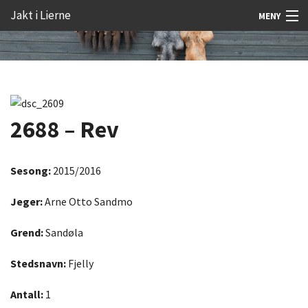
Gå
Forstørre
Jakt i Lierne
MENY
til
skrift
innholdet
Nyheter
Jakt
Fangst
2688 – Rev
Åtejakt
Felt vilt
Sesong:
2015/2016
Aktiviteter
Jeger:
Arne Otto Sandmo
Kunnskap
Grend:
Sandøla
Rekrutt
Stedsnavn:
Fjelly
Premie
Antall:
1