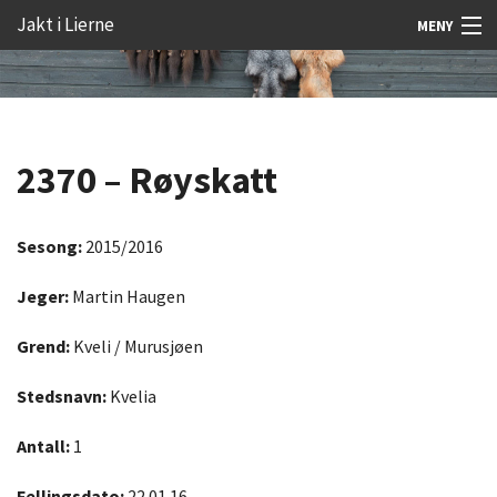
Gå
Forstørre
Jakt i Lierne
MENY
til
skrift
innholdet
Nyheter
Jakt
2370 – Røyskatt
Fangst
Åtejakt
Sesong:
2015/2016
Felt vilt
Jeger:
Martin Haugen
Aktiviteter
Grend:
Kveli / Murusjøen
Kunnskap
Stedsnavn:
Kvelia
Rekrutt
Antall:
1
Premie
Fellingsdato:
22.01.16