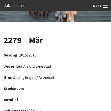
Gå
Forstørre
Jakt i Lierne
MENY
til
skrift
innholdet
Nyheter
Jakt
2279 – Mår
Fangst
Åtejakt
Sesong:
2015/2016
Felt vilt
Jeger:
Leif Arnold Lyngstad
Aktiviteter
Grend:
Lenglingen / Aspneset
Kunnskap
Stedsnavn:
Rekrutt
Antall:
1
Premie
Fellingsdato:
05.01.16