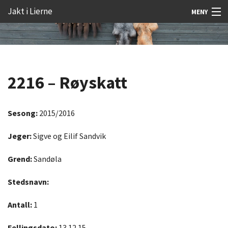
Gå
Forstørre
Jakt i Lierne
MENY
til
skrift
innholdet
Nyheter
Jakt
2216 – Røyskatt
Fangst
Åtejakt
Sesong:
2015/2016
Felt vilt
Jeger:
Sigve og Eilif Sandvik
Aktiviteter
Grend:
Sandøla
Kunnskap
Stedsnavn:
Rekrutt
Antall:
1
Premie
Fellingsdato:
13.12.15