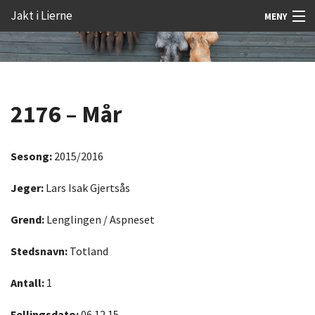
Gå
Forstørre
Jakt i Lierne
MENY
til
skrift
innholdet
Nyheter
Jakt
2176 – Mår
Fangst
Åtejakt
Sesong:
2015/2016
Felt vilt
Jeger:
Lars Isak Gjertsås
Aktiviteter
Grend:
Lenglingen / Aspneset
Kunnskap
Stedsnavn:
Totland
Rekrutt
Antall:
1
Premie
Fellingsdato:
06.12.15