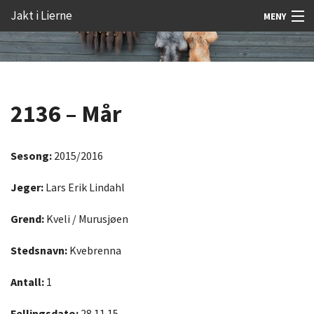
Gå
Forstørre
Jakt i Lierne
MENY
til
skrift
innholdet
Nyheter
Jakt
2136 – Mår
Fangst
Åtejakt
Sesong:
2015/2016
Felt vilt
Jeger:
Lars Erik Lindahl
Aktiviteter
Grend:
Kveli / Murusjøen
Kunnskap
Stedsnavn:
Kvebrenna
Rekrutt
Antall:
1
Premie
Fellingsdato:
28.11.15