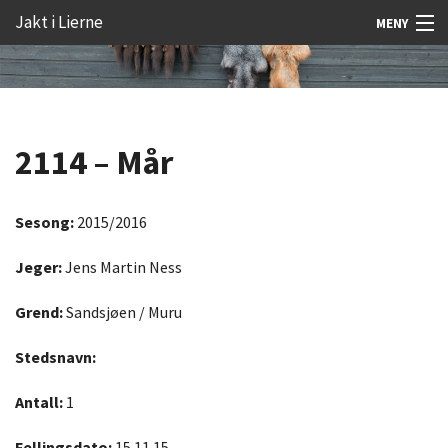
Gå
Forstørre
Jakt i Lierne
MENY
til
skrift
innholdet
Nyheter
Jakt
2114 – Mår
Fangst
Åtejakt
Sesong:
2015/2016
Felt vilt
Jeger:
Jens Martin Ness
Aktiviteter
Grend:
Sandsjøen / Muru
Kunnskap
Stedsnavn:
Rekrutt
Antall:
1
Premie
Fellingsdato:
15.11.15